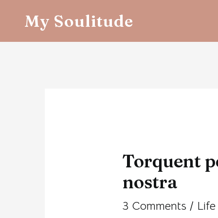
Skip
My Soulitude
to
content
Post
navigation
Torquent p
nostra
3 Comments
/
Life