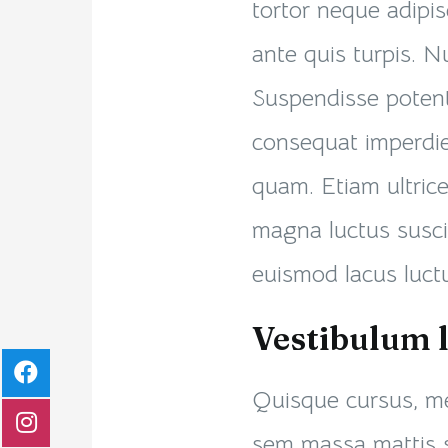
tortor neque adipi
ante quis turpis. Null
Suspendisse potenti
consequat imperdie
quam. Etiam ultrice
magna luctus suscip
euismod lacus luc
Vestibulum l
Quisque cursus, me
sem massa mattis 