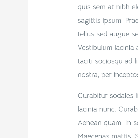
quis sem at nibh e
sagittis ipsum. Pra
tellus sed augue s
Vestibulum lacinia 
taciti sociosqu ad 
nostra, per incept
Curabitur sodales l
lacinia nunc. Curabi
Aenean quam. In sc
Maecenas mattis. Se