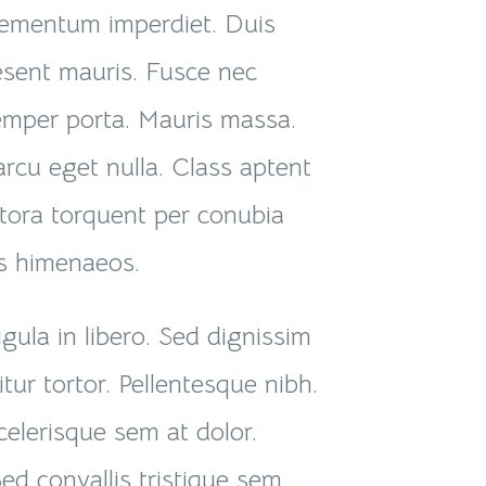
lementum imperdiet. Duis
esent mauris. Fusce nec
emper porta. Mauris massa.
arcu eget nulla. Class aptent
litora torquent per conubia
os himenaeos.
igula in libero. Sed dignissim
tur tortor. Pellentesque nibh.
elerisque sem at dolor.
d convallis tristique sem.