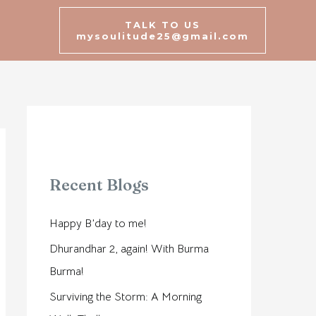
TALK TO US
mysoulitude25@gmail.com
Recent Blogs
Happy B’day to me!
Dhurandhar 2, again! With Burma
Burma!
Surviving the Storm: A Morning