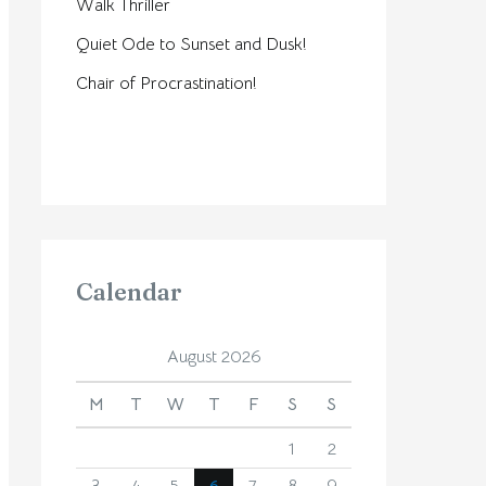
Walk Thriller
Quiet Ode to Sunset and Dusk!
Chair of Procrastination!
Calendar
August 2026
M
T
W
T
F
S
S
1
2