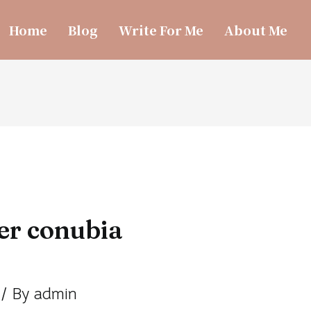
Home
Blog
Write For Me
About Me
er conubia
/ By
admin